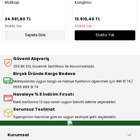
Matkap
Karıştırıcı
24.591,60 TL
13.910,40 TL
Stokta Var
Stokta Yok
Sepete Ekle
Stokta Yok
Güvenli Alışveriş
256 Bit SSL Güvenlik Sertifikası İle Korunmaktadır.
Birçok Üründe Kargo Bedava
Mobilyalarda uygun kargo ve nakliye fiyatlarını öğrenmek için 444 91 74 /
0555 888 91 74
Havaleye % 5 İndirim Fırsatı
Kredi kartlarına 12 aya varan uygun taksitli ödeme seçenekleri
Sorunsuz Teslimat
Siparişinizin hacmine göre en uygun sevkiyat şekli seçilecektir.
Kurumsal