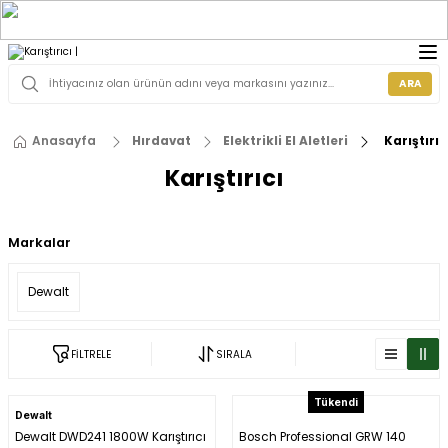
ARA
Anasayfa
Hırdavat
Elektrikli El Aletleri
Karıştırıc
Karıştırıcı
Markalar
Dewalt
FİLTRELE
SIRALA
Tükendi
Dewalt
Dewalt DWD241 1800W Karıştırıcı
Bosch Professional GRW 140