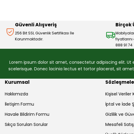
Güvenli Alışveriş
Birçok
256 Bit SSL Güvenlik Sertifikası İle
Mobilyala
Korunmaktadır.
fiyatların
888 91 74
Lorem ipsum dolor sit amet, consectetur adipiscing elit. Ut
scelerisque. Donec lacinia lectus et tortor placerat, sit am
Kurumsal
Sözleşmele
Hakkımızda
Kişisel Verile
İletişim Formu
İptal ve İade Ş
Havale Bildirim Formu
Gizlilik ve Güv
Sıkça Sorulan Sorular
Mesafeli Satı