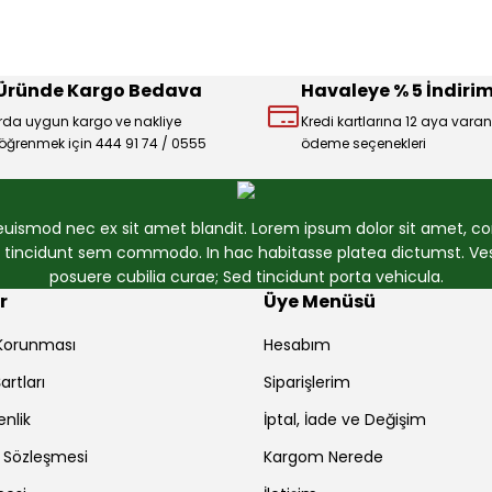
 Üründe Kargo Bedava
Havaleye % 5 İndirim
rda uygun kargo ve nakliye
Kredi kartlarına 12 aya varan
ı öğrenmek için 444 91 74 / 0555
ödeme seçenekleri
 euismod nec ex sit amet blandit. Lorem ipsum dolor sit amet, con
et tincidunt sem commodo. In hac habitasse platea dictumst. Vest
posuere cubilia curae; Sed tincidunt porta vehicula.
r
Üye Menüsü
r Korunması
Hesabım
artları
Siparişlerim
enlik
İptal, İade ve Değişim
ş Sözleşmesi
Kargom Nerede