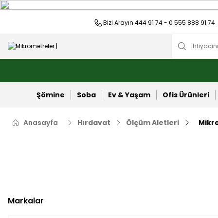
Bizi Arayın 444 91 74 - 0 555 888 91 74
Şömine
Soba
Ev & Yaşam
Ofis Ürünleri
Anasayfa
Hırdavat
Ölçüm Aletleri
Mikr
Markalar