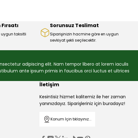
 Fırsatı
Sorunsuz Teslimat
 uygun taksitli
Siparişinizin hacmine göre en uygun
sevkiyat şekli seçilecektir.
sectetur adipiscing elit. Nam tempor libero at lorem iaculis
ibulum ante ipsum primis in faucibus orci luctus et ultrices
İletişim
Kesintisiz hizmet kalitemiz ile her zaman
yanınızdayız. Siparişleriniz için buradayız!
Konum İçin tıklayınız...