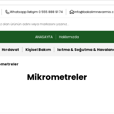
Whatsapp İletişim 0 555 888 91 74
info@bakalimnevarmis.c
ANASAYFA
Hakkımızda
Hırdavat
Kişisel Bakım
Isıtma & Soğutma & Havala
ometreler
Mikrometreler