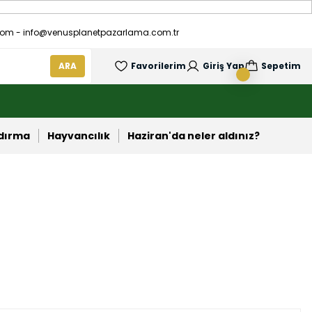
om - info@venusplanetpazarlama.com.tr
ARA
Favorilerim
Giriş Yap
Sepetim
ndırma
Hayvancılık
Haziran'da neler aldınız?