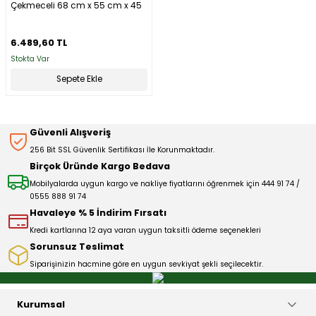
Çekmeceli 68 cm x 55 cm x 45
cm
6.489,60 TL
Stokta Var
Sepete Ekle
Güvenli Alışveriş
256 Bit SSL Güvenlik Sertifikası İle Korunmaktadır.
Birçok Üründe Kargo Bedava
Mobilyalarda uygun kargo ve nakliye fiyatlarını öğrenmek için 444 91 74 /
0555 888 91 74
Havaleye % 5 İndirim Fırsatı
Kredi kartlarına 12 aya varan uygun taksitli ödeme seçenekleri
Sorunsuz Teslimat
Siparişinizin hacmine göre en uygun sevkiyat şekli seçilecektir.
Kurumsal