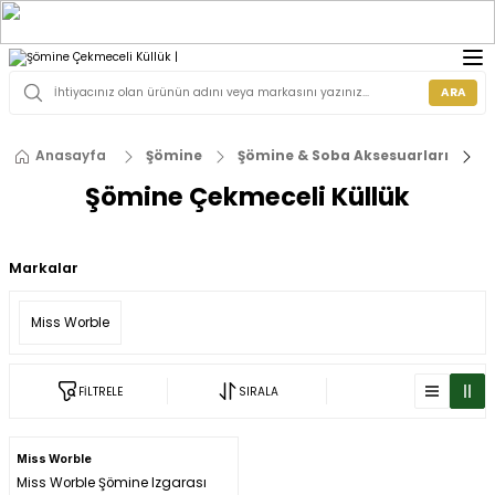
ARA
Anasayfa
Şömine
Şömine & Soba Aksesuarları
Şömine Çekmeceli Küllük
Markalar
Miss Worble
FİLTRELE
SIRALA
Miss Worble
Miss Worble Şömine Izgarası