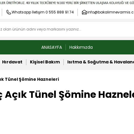
Whatsapp İletişim 0 555 888 91 74
info@bakalimnevarmis.c
ANASAYFA
Hakkımızda
Hırdavat
Kişisel Bakım
Isıtma & Soğutma & Havala
ık Tünel Şömine Hazneleri
 Açık Tünel Şömine Haznel