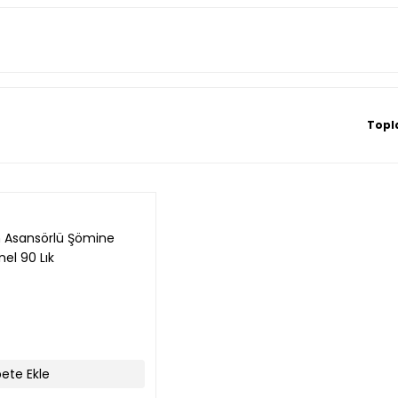
Topl
m Asansörlü Şömine
el 90 Lık
ete Ekle