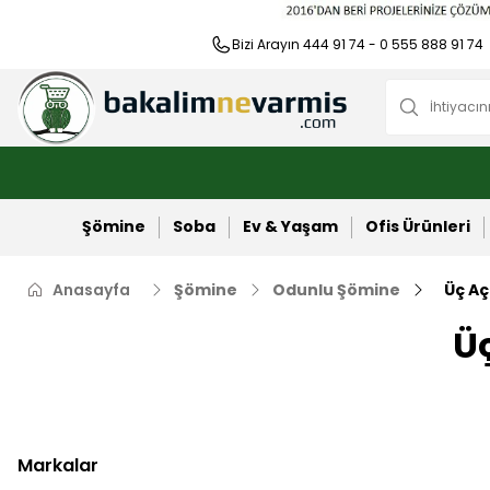
Bizi Arayın 444 91 74 - 0 555 888 91 74
Şömine
Soba
Ev & Yaşam
Ofis Ürünleri
Anasayfa
Şömine
Odunlu Şömine
Üç Aç
Üç
Markalar