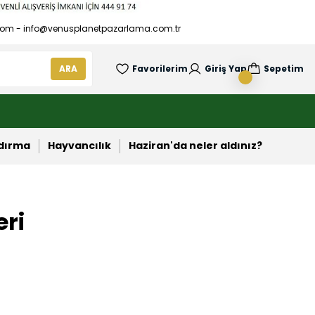
om - info@venusplanetpazarlama.com.tr
ARA
Favorilerim
Giriş Yap
Sepetim
ndırma
Hayvancılık
Haziran'da neler aldınız?
eri