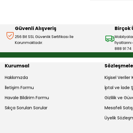
Güvenli Alışveriş
Birçok
256 Bit SSL Güvenlik Sertifikası İle
Mobilyala
Korunmaktadır.
fiyatların
888 91 74
Kurumsal
Sözleşmele
Hakkımızda
Kişisel Verile
İletişim Formu
İptal ve İade Ş
Havale Bildirim Formu
Gizlilik ve Güv
Sıkça Sorulan Sorular
Mesafeli Satı
Üyelik Sözleş