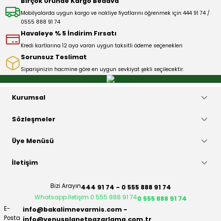
Birçok Üründe Kargo Bedava
Mobilyalarda uygun kargo ve nakliye fiyatlarını öğrenmek için 444 91 74 /
0555 888 91 74
Havaleye % 5 İndirim Fırsatı
Kredi kartlarına 12 aya varan uygun taksitli ödeme seçenekleri
Sorunsuz Teslimat
Siparişinizin hacmine göre en uygun sevkiyat şekli seçilecektir.
Kurumsal
Sözleşmeler
Üye Menüsü
İletişim
Bizi Arayın
444 91 74 - 0 555 888 91 74
Whatsapp İletişim 0 555 888 91 74
0 555 888 91 74
E-
info@bakalimnevarmis.com -
Posta
info@venusplanetpazarlama.com.tr