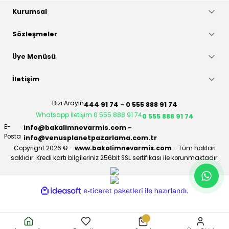
Kurumsal
Sözleşmeler
Üye Menüsü
İletişim
Bizi Arayın
444 91 74 - 0 555 888 91 74
Whatsapp İletişim 0 555 888 91 74
0 555 888 91 74
E-
info@bakalimnevarmis.com -
Posta
info@venusplanetpazarlama.com.tr
Copyright 2026 © -
www.bakalimnevarmis.com
- Tüm hakları
saklıdır. Kredi kartı bilgileriniz 256bit SSL sertifikası ile korunmaktadır.
ideasoft
ile
e-
hazırlandı.
ticaret
paketleri