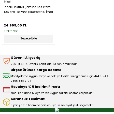
Inhai
Inhai Elektrikli Şömine Ses Efektli
106 cm Plazma Bluetoothlu İthal
24.999,00 TL
Stokta Var
Sepete Ekle
Güvenli Alışveriş
256 Bit SSL Güvenlik Sertifikası İle Korunmaktadır.
Birçok Üründe Kargo Bedava
Mobilyalarda uygun kargo ve nakliye fiyatlarını öğrenmek için 444 91 74 /
0555 888 91 74
Havaleye % 5 İndirim Fırsatı
Kredi kartlarına 12 aya varan uygun taksitli ödeme seçenekleri
Sorunsuz Teslimat
Siparişinizin hacmine göre en uygun sevkiyat şekli seçilecektir.