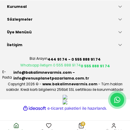
Kurumsal
Sözleşmeler
Üye Menüsü
İletişim
Bizi Arayın
444 91 74 - 0 555 888 91 74
Whatsapp İletişim 0 555 888 91 74
0 555 888 91 74
E-
info@bakalimnevarmis.com -
Posta
info@venusplanetpazarlama.com.tr
Copyright 2026 © -
www.bakalimnevarmis.com
- Tüm hakları
saklıdır. Kredi kartı bilgileriniz 256bit SSL sertifikası ile korunmaktadır.
ideasoft
ile
e-
hazırlandı.
ticaret
paketleri
0