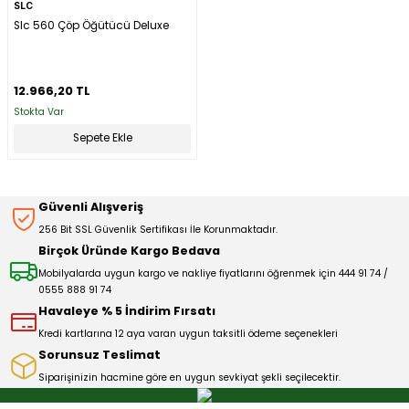
SLC
Slc 560 Çöp Öğütücü Deluxe
12.966,20 TL
Stokta Var
Sepete Ekle
Güvenli Alışveriş
256 Bit SSL Güvenlik Sertifikası İle Korunmaktadır.
Birçok Üründe Kargo Bedava
Mobilyalarda uygun kargo ve nakliye fiyatlarını öğrenmek için 444 91 74 /
0555 888 91 74
Havaleye % 5 İndirim Fırsatı
Kredi kartlarına 12 aya varan uygun taksitli ödeme seçenekleri
Sorunsuz Teslimat
Siparişinizin hacmine göre en uygun sevkiyat şekli seçilecektir.