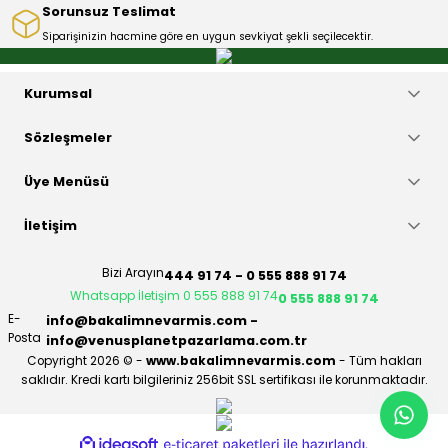
Sorunsuz Teslimat
Siparişinizin hacmine göre en uygun sevkiyat şekli seçilecektir.
Gönder
Kurumsal
Sözleşmeler
Üye Menüsü
İletişim
Bizi Arayın
444 91 74 - 0 555 888 91 74
Whatsapp İletişim 0 555 888 91 74
0 555 888 91 74
E-
info@bakalimnevarmis.com -
Posta
info@venusplanetpazarlama.com.tr
Copyright 2026 © -
www.bakalimnevarmis.com
- Tüm hakları
saklıdır. Kredi kartı bilgileriniz 256bit SSL sertifikası ile korunmaktadır.
ideasoft
ile
e-