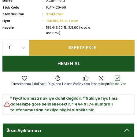
Marka
A.Caminetti
Stok Kodu
FLAT-120-50
Stok Durumu
Stokta Var
Fiyat
166.180,88 TL + KDV
Havale
189.446,20 TL (%5,00 havale
indirimi)
SEPETE EKLE
HEMEN AL
Fiyatı Düşünce Haber Ver
Tavsiye Et
Karşılaştır
Stokta Var
* Fiyatlarımıza nakliye dahil değildir. * Nakliye fiyatınız,
adresinize göre belirlenecektir. * 444 91 74 numaralı
telefonumuzdan nakliye bilgisi alabilirsiniz.
Ürün Açıklaması