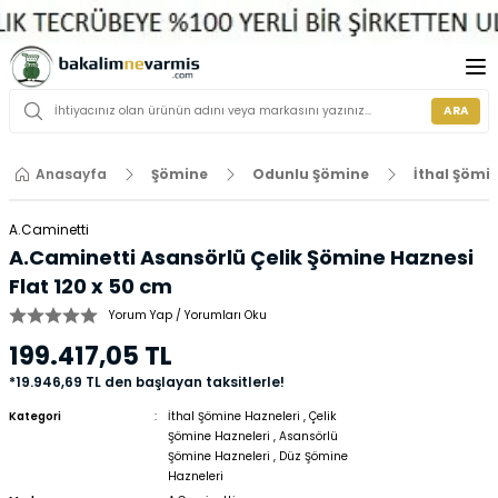
ARA
Anasayfa
Şömine
Odunlu Şömine
İthal Şömi
A.Caminetti
A.Caminetti Asansörlü Çelik Şömine Haznesi
Flat 120 x 50 cm
Yorum Yap / Yorumları Oku
199.417,05 TL
*19.946,69 TL den başlayan taksitlerle!
Kategori
İthal Şömine Hazneleri
,
Çelik
Şömine Hazneleri
,
Asansörlü
Şömine Hazneleri
,
Düz Şömine
Hazneleri