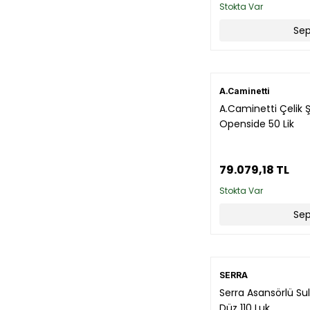
Stokta Var
Sep
A.Caminetti
A.Caminetti Çelik 
Openside 50 Lik
79.079,18 TL
Stokta Var
Sep
SERRA
Serra Asansörlü Su
Düz 110 Luk