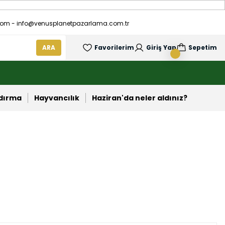
om - info@venusplanetpazarlama.com.tr
ARA
Favorilerim
Giriş Yap
Sepetim
ndırma
Hayvancılık
Haziran'da neler aldınız?