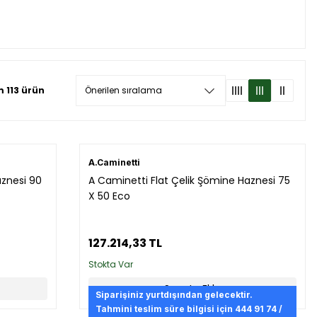
 113 ürün
A.Caminetti
aznesi 90
A Caminetti Flat Çelik Şömine Haznesi 75
X 50 Eco
127.214,33 TL
Stokta Var
Sepete Ekle
Siparişiniz yurtdışından gelecektir.
Tahmini teslim süre bilgisi için 444 91 74 /