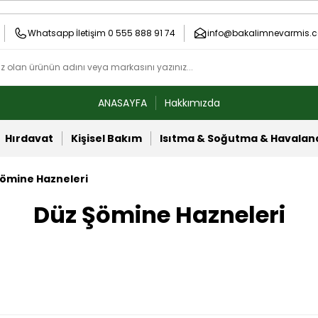
Whatsapp İletişim 0 555 888 91 74
info@bakalimnevarmis.c
ANASAYFA
Hakkımızda
Hırdavat
Kişisel Bakım
Isıtma & Soğutma & Havala
ömine Hazneleri
Düz Şömine Hazneleri