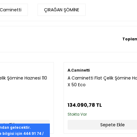
.Caminetti
ÇIRAĞAN ŞÖMİNE
Toplam
A.Caminetti
elik Şömine Haznesi 110
A Caminetti Flat Çelik Şömine H
X 50 Eco
134.090,78 TL
Stokta Var
ete Ekle
Sepete Ekle
ından gelecektir.
bilgisi için 444 91 74 /