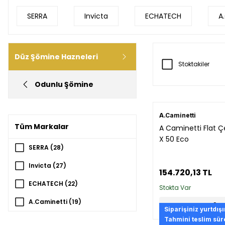
SERRA
Invicta
ECHATECH
A
Düz Şömine Hazneleri
Stoktakiler
Odunlu Şömine
A.Caminetti
Tüm Markalar
A Caminetti Flat Ç
X 50 Eco
SERRA (28)
Invicta (27)
154.720,13 TL
ECHATECH (22)
Stokta Var
A.Caminetti (19)
Sep
Siparişiniz yurtdış
ÇIRAĞAN ŞÖMİNE (17)
Tahmini teslim süre 