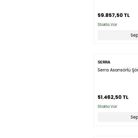
59.857,50 TL
Stokta Var
Sep
SERRA
Serra Asansörlü Şö
51.462,50 TL
Stokta Var
Sep