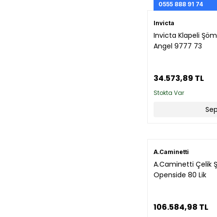
0555 888 91 74
Invicta
Invicta Klapeli Şö
Angel 9777 73
34.573,89 TL
Stokta Var
Sep
A.Caminetti
A.Caminetti Çelik 
Openside 80 Lik
106.584,98 TL