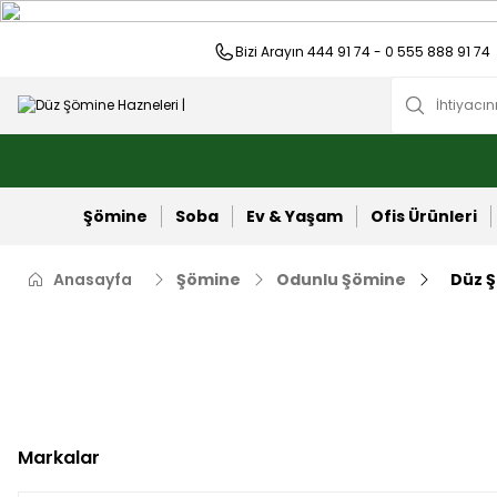
Bizi Arayın 444 91 74 - 0 555 888 91 74
Şömine
Soba
Ev & Yaşam
Ofis Ürünleri
Anasayfa
Şömine
Odunlu Şömine
Düz Ş
Markalar