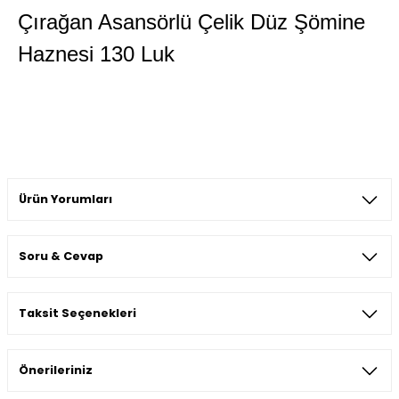
Çırağan Asansörlü Çelik Düz Şömine
Haznesi 130 Luk
Ürün Yorumları
Soru & Cevap
Bu ürüne ilk yorumu siz yapın!
Taksit Seçenekleri
Yorum Yaz
Ürün hakkında henüz soru sorulmamış.
Önerileriniz
Soru Sor