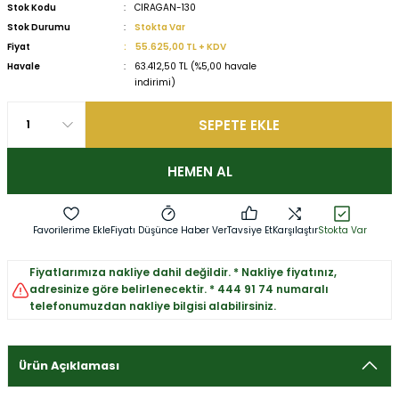
Stok Kodu
CIRAGAN-130
Stok Durumu
Stokta Var
Fiyat
55.625,00 TL + KDV
Havale
63.412,50 TL (%5,00 havale
indirimi)
SEPETE EKLE
HEMEN AL
Fiyatı Düşünce Haber Ver
Tavsiye Et
Karşılaştır
Stokta Var
Fiyatlarımıza nakliye dahil değildir. * Nakliye fiyatınız,
adresinize göre belirlenecektir. * 444 91 74 numaralı
telefonumuzdan nakliye bilgisi alabilirsiniz.
Ürün Açıklaması