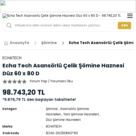
ARA
Anasayfa
Şömine
Echa Tech Asansörlü Çelik Şömin
ECHATECH
Echa Tech Asansörlü Çelik Şömine Haznesi
Düz 60 x 80 D
Yorum Yap / Yorumları Oku
98.743,20 TL
*9.876,79 TL den başlayan taksitlerle!
Kategori
Şömine
,
Asansörlü Şömine
Hazneleri
,
Yerli Şömine Hazneleri
,
Düz Şömine Hazneleri
Marka
ECHATECH
Stok Kodu
ECHA-DUZDOK60*80