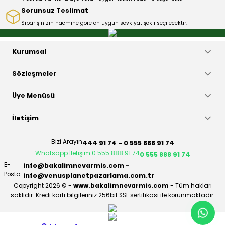
Sorunsuz Teslimat
Siparişinizin hacmine göre en uygun sevkiyat şekli seçilecektir.
Gönder
Kurumsal
Sözleşmeler
Üye Menüsü
İletişim
Bizi Arayın
444 91 74 - 0 555 888 91 74
Whatsapp İletişim 0 555 888 91 74
0 555 888 91 74
E-
info@bakalimnevarmis.com -
Posta
info@venusplanetpazarlama.com.tr
Copyright 2026 © -
www.bakalimnevarmis.com
- Tüm hakları
saklıdır. Kredi kartı bilgileriniz 256bit SSL sertifikası ile korunmaktadır.