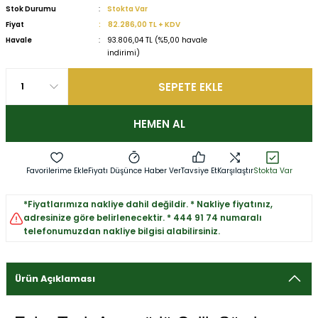
Stok Durumu
Stokta Var
Fiyat
82.286,00 TL + KDV
Havale
93.806,04 TL (%5,00 havale
indirimi)
SEPETE EKLE
HEMEN AL
Fiyatı Düşünce Haber Ver
Tavsiye Et
Karşılaştır
Stokta Var
*Fiyatlarımıza nakliye dahil değildir. * Nakliye fiyatınız,
adresinize göre belirlenecektir. * 444 91 74 numaralı
telefonumuzdan nakliye bilgisi alabilirsiniz.
Ürün Açıklaması