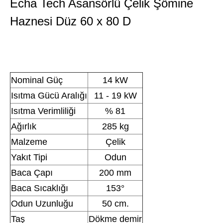
Echa Tech Asansörlü Çelik Şömine
Haznesi Düz 60 x 80 D
Nominal Güç
14 kW
Isıtma Gücü Aralığı
11 - 19 kW
Isıtma Verimliliği
% 81
Ağırlık
285 kg
Malzeme
Çelik
Yakıt Tipi
Odun
Baca Çapı
200 mm
Baca Sıcaklığı
153°
Odun Uzunluğu
50 cm.
Taş
Dökme demir