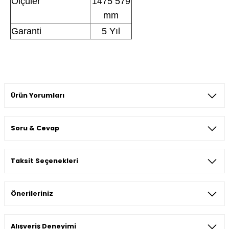
Ölçüler
1475 579
mm
Garanti
5 Yıl
Ürün Yorumları
Soru & Cevap
Bu ürüne ilk yorumu siz yapın!
Taksit Seçenekleri
Yorum Yaz
Ürün hakkında henüz soru sorulmamış.
Önerileriniz
Soru Sor
Bu ürünün fiyat bilgisi, resim, ürün açıklamalarında ve diğer
Alışveriş Deneyimi