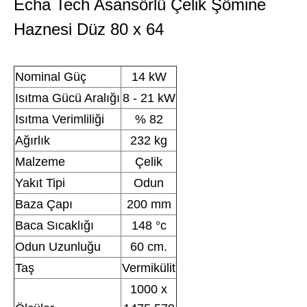
Echa Tech Asansörlü Çelik Şömine
Haznesi Düz 80 x 64
Nominal Güç
14 kW
Isıtma Gücü Aralığı
8 - 21 kW
Isıtma Verimliliği
% 82
Ağırlık
232 kg
Malzeme
Çelik
Yakıt Tipi
Odun
Baza Çapı
200 mm
Baca Sıcaklığı
148 °c
Odun Uzunluğu
60 cm.
Taş
Vermikülit
1000 x