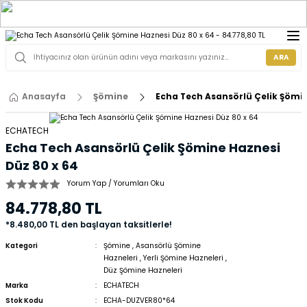
ARA
Anasayfa
Şömine
Echa Tech Asansörlü Çelik Şömin
ECHATECH
Echa Tech Asansörlü Çelik Şömine Haznesi
Düz 80 x 64
Yorum Yap / Yorumları Oku
84.778,80 TL
*8.480,00 TL den başlayan taksitlerle!
Kategori
Şömine
,
Asansörlü Şömine
Hazneleri
,
Yerli Şömine Hazneleri
,
Düz Şömine Hazneleri
Marka
ECHATECH
Stok Kodu
ECHA-DUZVER80*64