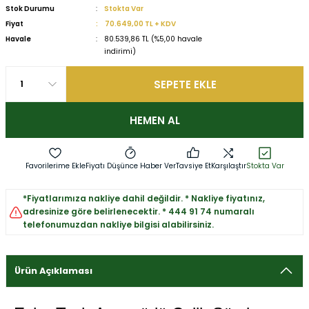
Stok Durumu
Stokta Var
Fiyat
70.649,00 TL + KDV
Havale
80.539,86 TL (%5,00 havale
indirimi)
SEPETE EKLE
HEMEN AL
Fiyatı Düşünce Haber Ver
Tavsiye Et
Karşılaştır
Stokta Var
*Fiyatlarımıza nakliye dahil değildir. * Nakliye fiyatınız,
adresinize göre belirlenecektir. * 444 91 74 numaralı
telefonumuzdan nakliye bilgisi alabilirsiniz.
Ürün Açıklaması