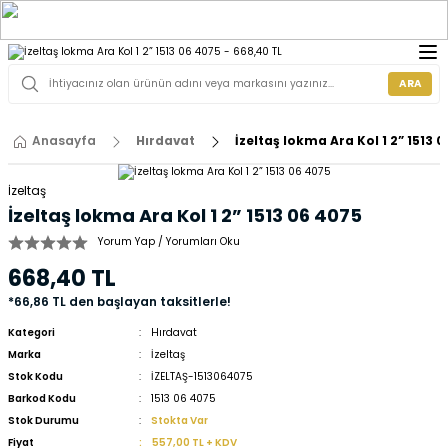
ARA
Anasayfa
Hırdavat
İzeltaş lokma Ara Kol 1 2” 1513 
İzeltaş
İzeltaş lokma Ara Kol 1 2” 1513 06 4075
Yorum Yap / Yorumları Oku
668,40 TL
*66,86 TL den başlayan taksitlerle!
Kategori
Hırdavat
Marka
İzeltaş
Stok Kodu
İZELTAŞ-1513064075
Barkod Kodu
1513 06 4075
Stok Durumu
Stokta Var
Fiyat
557,00 TL + KDV