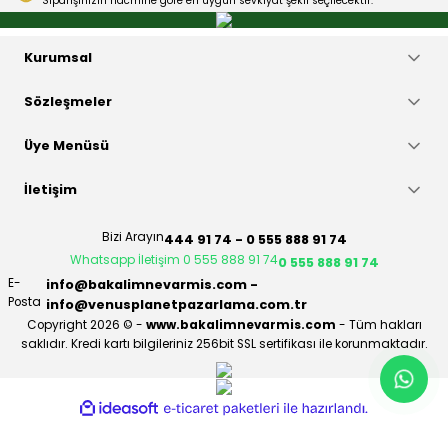
Siparişinizin hacmine göre en uygun sevkiyat şekli seçilecektir.
Gönder
Kurumsal
Sözleşmeler
Üye Menüsü
İletişim
Bizi Arayın
444 91 74 - 0 555 888 91 74
Whatsapp İletişim 0 555 888 91 74
0 555 888 91 74
E-
info@bakalimnevarmis.com -
Posta
info@venusplanetpazarlama.com.tr
Copyright 2026 © -
www.bakalimnevarmis.com
- Tüm hakları
saklıdır. Kredi kartı bilgileriniz 256bit SSL sertifikası ile korunmaktadır.
ideasoft
ile
e-
hazırlandı.
ticaret
paketleri