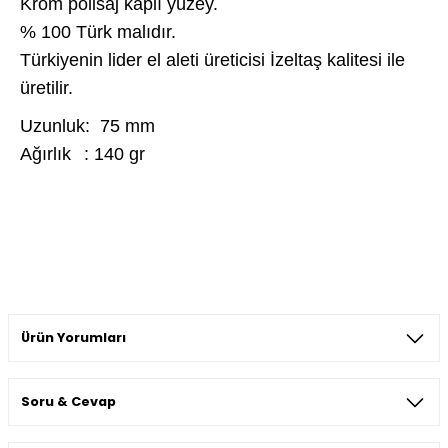
Krom polisaj kaplı yüzey.
% 100 Türk malıdır.
Türkiyenin lider el aleti üreticisi İzeltaş kalitesi ile
üretilir.
Uzunluk: 75 mm
Ağırlık
: 140 gr
Ürün Yorumları
Soru & Cevap
Bu ürüne ilk yorumu siz yapın!