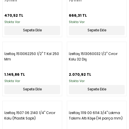
75 mm
70 mm
470,52 TL
666,31 TL
Stokta Var
Stokta Var
Sepete Ekle
Sepete Ekle
İzeltaş 1513062250 1/2'' T Kol 250
İzeltaş 1513060032 1/2'' Cırcır
Mm
Kolu 32 Diş
1.145,86 TL
2.070,92 TL
Stokta Var
Stokta Var
Sepete Ekle
Sepete Ekle
İzeltaş 1507 06 2140 1/4'' Cırcır
İzeltaş 1119 00 6114 3/4'' Lokma
Kolu (Plastik Saplı)
Takımı Altı Köşe (14 parça mm)