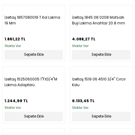
İzeltaş 1857080019 T Kol Lokma
İzeltaş 1845 08 0208 Mafsallı
19 Mm
Buji Lokma Anahtar 20.8 mm
1.861,22 TL
4.088,27 TL
Stokta Var
Stokta Var
Sepete Ekle
Sepete Ekle
İzeltaş 1525060005 1''FX3/4''M
İzeltaş 1519 06 4510 3/4'' Cırcır
Lokma Adaptörü
Kolu
1.244,99 TL
6.133,45 TL
Stokta Var
Stokta Var
Sepete Ekle
Sepete Ekle