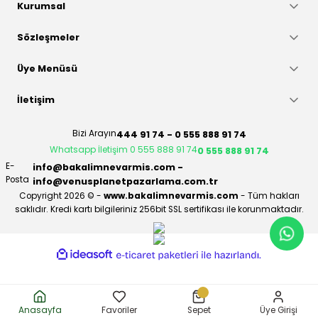
Kurumsal
Sözleşmeler
Üye Menüsü
İletişim
Bizi Arayın
444 91 74 - 0 555 888 91 74
Whatsapp İletişim 0 555 888 91 74
0 555 888 91 74
E-
info@bakalimnevarmis.com -
Posta
info@venusplanetpazarlama.com.tr
Copyright 2026 © -
www.bakalimnevarmis.com
- Tüm hakları
saklıdır. Kredi kartı bilgileriniz 256bit SSL sertifikası ile korunmaktadır.
ideasoft
ile
e-
hazırlandı.
ticaret
paketleri
Anasayfa
Favoriler
Sepet
Üye Girişi