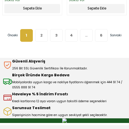
Stokta Var
Stokta Var
Sepete Ekle
Sepete Ekle
1
2
3
4
..
6
Güvenli Alışveriş
256 Bit SSL Güvenlik Sertifikası İle Korunmaktadır.
Birçok Üründe Kargo Bedava
Mobilyalarda uygun kargo ve nakliye fiyatlarını öğrenmek için 444 91 74 /
0555 888 91 74
Havaleye % 5 İndirim Fırsatı
Kredi kartlarına 12 aya varan uygun taksitli ödeme seçenekleri
Sorunsuz Teslimat
Siparişinizin hacmine göre en uygun sevkiyat şekli seçilecektir.