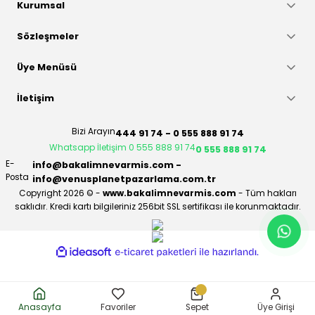
Kurumsal
Sözleşmeler
Üye Menüsü
İletişim
Bizi Arayın
444 91 74 - 0 555 888 91 74
Whatsapp İletişim 0 555 888 91 74
0 555 888 91 74
E-
info@bakalimnevarmis.com -
Posta
info@venusplanetpazarlama.com.tr
Copyright 2026 © -
www.bakalimnevarmis.com
- Tüm hakları
saklıdır. Kredi kartı bilgileriniz 256bit SSL sertifikası ile korunmaktadır.
ideasoft
ile
e-
hazırlandı.
ticaret
paketleri
Anasayfa
Favoriler
Sepet
Üye Girişi