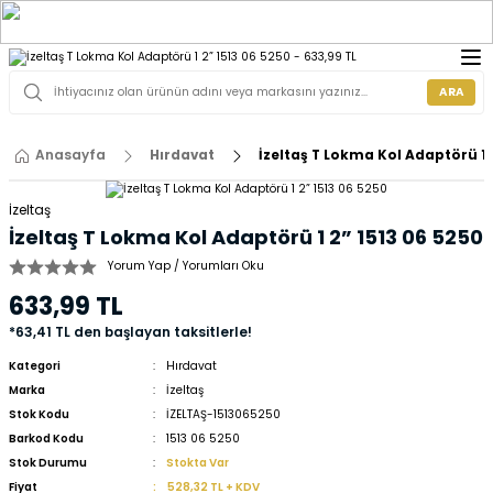
ARA
Anasayfa
Hırdavat
İzeltaş T Lokma Kol Adaptörü 1 
İzeltaş
İzeltaş T Lokma Kol Adaptörü 1 2” 1513 06 5250
Yorum Yap / Yorumları Oku
633,99 TL
*63,41 TL den başlayan taksitlerle!
Kategori
Hırdavat
Marka
İzeltaş
Stok Kodu
İZELTAŞ-1513065250
Barkod Kodu
1513 06 5250
Stok Durumu
Stokta Var
Fiyat
528,32 TL + KDV