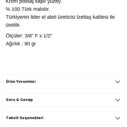
Krom polisaj kaplı yüzey.
% 100 Türk malıdır.
Türkiyenin lider el aleti üreticisi İzeltaş kalitesi ile
üretilir.
Ölçüler: 3/8” F x 1/2”
Ağırlık : 90 gr
Ürün Yorumları
Soru & Cevap
Bu ürüne ilk yorumu siz yapın!
Taksit Seçenekleri
Yorum Yaz
Ürün hakkında henüz soru sorulmamış.