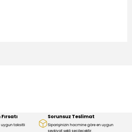
mıza iletebilirsiniz.
 Fırsatı
Sorunsuz Teslimat
 uygun taksitli
Siparişinizin hacmine göre en uygun
sevkiyat şekli seçilecektir.