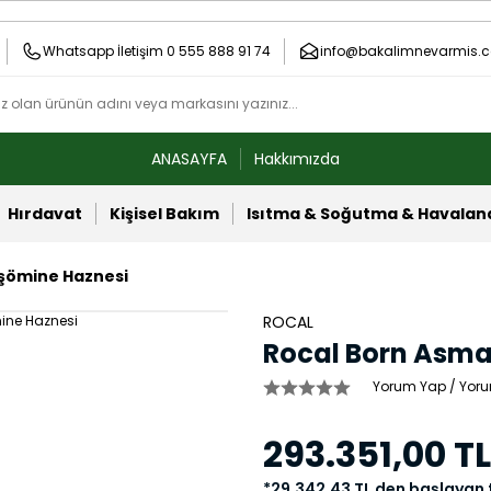
Whatsapp İletişim 0 555 888 91 74
info@bakalimnevarmis.c
ANASAYFA
Hakkımızda
Hırdavat
Kişisel Bakım
Isıtma & Soğutma & Havala
 şömine Haznesi
ROCAL
Rocal Born Asma
Yorum Yap / Yoru
293.351,00 TL
*29.342,43 TL den başlayan t