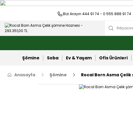
Bizi Arayın 444 91 74 - 0 555 888 91 74
Şömine
Soba
Ev & Yaşam
Ofis Ürünleri
Anasayfa
Şömine
Rocal Born Asma Çelik