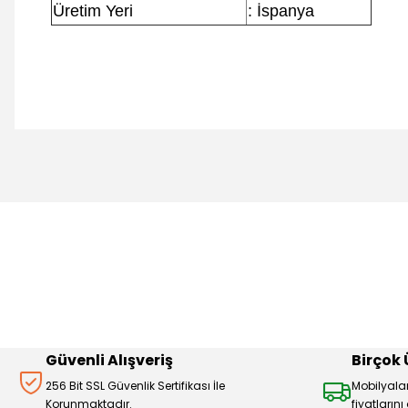
Üretim Yeri
: İspanya
Bu ürünün fiyat bilgisi, resim, ürün açıklamalarında ve diğer 
Görüş ve önerileriniz için teşekkür ederiz.
Ürün resmi kalitesiz, bozuk veya görüntülenemiyor.
Ürün açıklamasında eksik bilgiler bulunuyor.
Ürün bilgilerinde hatalar bulunuyor.
Ürün fiyatı diğer sitelerden daha pahalı.
Bu ürüne benzer farklı alternatifler olmalı.
Güvenli Alışveriş
Birçok
256 Bit SSL Güvenlik Sertifikası İle
Mobilyala
Korunmaktadır.
fiyatların