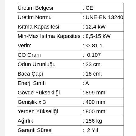
Üretim Belgesi
: CE
Üretim Normu
: UNE-EN 13240
Isıtma Kapasitesi
: 12,4 kW
Min-Max Isıtma Kapasitesi
: 8,5-15 kW
Verim
: % 81,1
CO Oranı
: 0,107
Odun Uzunluğu
: 33 cm.
Baca Çapı
: 18 cm.
Enerji Sınıfı
: A
Gövde Yüksekliği
: 899 mm
Genişlik x 3
: 400 mm
Yerden Yükseliği
: 800 mm
Ağırlık
: 156 kg
Garanti Süresi
: 2 Yıl