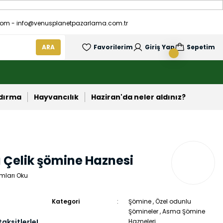
om - info@venusplanetpazarlama.com.tr
ARA
Favorilerim
Giriş Yap
Sepetim
ndırma
Hayvancılık
Haziran'da neler aldınız?
 Çelik şömine Haznesi
mları Oku
Kategori
Şömine
,
Özel odunlu
Şömineler
,
Asma Şömine
aksitlerle!
Hazneleri