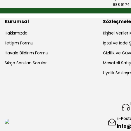
888 91 74
Kurumsal
Sözleşmele
Hakkımızda
Kişisel Verile
İletişim Formu
İptal ve İade Ş
Havale Bildirim Formu
Gizlilik ve Güv
Sıkça Sorulan Sorular
Mesafeli Satı
Üyelik Sözleş
E-Post
info@