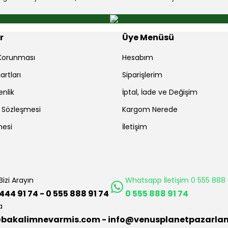
Gönder
r
Üye Menüsü
r Korunması
Hesabım
artları
Siparişlerim
enlik
İptal, İade ve Değişim
ş Sözleşmesi
Kargom Nerede
mesi
İletişim
Bizi Arayın
Whatsapp İletişim 0 555 888 
444 91 74 - 0 555 888 91 74
0 555 888 91 74
a
bakalimnevarmis.com - info@venusplanetpazarla