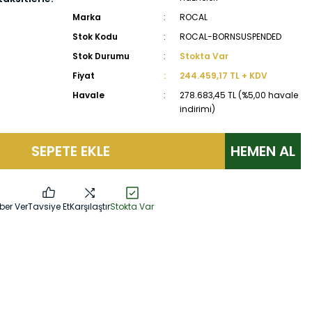
Marka
ROCAL
Stok Kodu
ROCAL-BORNSUSPENDED
Stok Durumu
Stokta Var
Fiyat
244.459,17 TL + KDV
Havale
278.683,45 TL (%5,00 havale
indirimi)
SEPETE EKLE
HEMEN AL
ber Ver
Tavsiye Et
Karşılaştır
Stokta Var