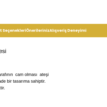
t Seçenekleri
Önerileriniz
Alışveriş Deneyimi
esi
tarafının cam olması ateşi
de bir tasarıma sahiptir.
ir.