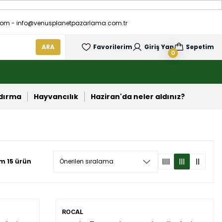
om - info@venusplanetpazarlama.com.tr
ARA
Favorilerim
Giriş Yap
Sepetim
0
ndırma
Hayvancılık
Haziran'da neler aldınız?
m 15 ürün
ROCAL