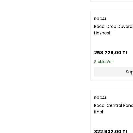
ROCAL
Rocal Drop Duvard
Haznesi
258.725,00 TL
Stokta Var
Sep
ROCAL
Rocal Central Ron
İthal
322.932,00 TL