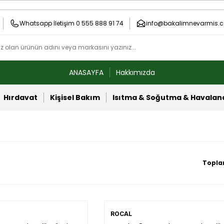
Whatsapp İletişim 0 555 888 91 74
info@bakalimnevarmis.c
ANASAYFA
Hakkımızda
Hırdavat
Kişisel Bakım
Isıtma & Soğutma & Havala
Topla
ROCAL