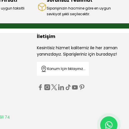
 Fırsatı
Sorunsuz Teslimat
 uygun taksitli
Siparişinizin hacmine göre en uygun
sevkiyat şekli seçilecektir.
İletişim
Kesintisiz hizmet kalitemiz ile her zaman
yanınızdayız. Siparişleriniz için buradayız!
Konum İçin tıklayınız...
91 74