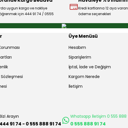
 Üründe Kargo Bedava
Havaleye % 5 İndirim
rda uygun kargo ve nakliye
Kredi kartlarına 12 aya varan
ı öğrenmek için 444 91 74 / 0555
ödeme seçenekleri
r
Üye Menüsü
r Korunması
Hesabım
artları
Siparişlerim
enlik
İptal, İade ve Değişim
ş Sözleşmesi
Kargom Nerede
mesi
İletişim
Bizi Arayın
Whatsapp İletişim 0 555 888 
444 91 74 - 0 555 888 91 74
0 555 888 91 74