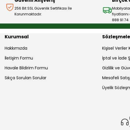
Güvenli Alışveriş
Birçok
256 Bit SSL Güvenlik Sertifikası İle
Mobilyala
Korunmaktadır.
fiyatların
888 91 74
Kurumsal
Sözleşmele
Hakkımızda
Kişisel Verile
İletişim Formu
İptal ve İade Ş
Havale Bildirim Formu
Gizlilik ve Güv
Sıkça Sorulan Sorular
Mesafeli Satı
Üyelik Sözleş