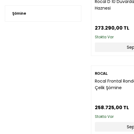
Rocal D 10 Duvard
Haznesi
Şömine
273.290,00 TL
Stokta Var
Sep
ROCAL
Rocal Frontal Ron
Çelik Şömine
258.725,00 TL
Stokta Var
Sep