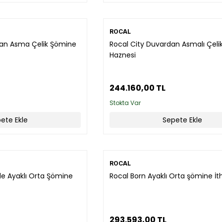
ROCAL
an Asma Çelik Şömine
Rocal City Duvardan Asmalı Çel
Haznesi
244.160,00 TL
Stokta Var
ete Ekle
Sepete Ekle
ROCAL
de Ayaklı Orta Şömine
Rocal Born Ayaklı Orta şömine İt
293.593,00 TL