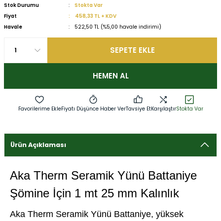
Stok Durumu
Stokta Var
Fiyat
458,33 TL + KDV
Havale
522,50 TL (%5,00 havale indirimi)
SEPETE EKLE
HEMEN AL
Fiyatı Düşünce Haber Ver
Tavsiye Et
Karşılaştır
Stokta Var
Ürün Açıklaması
Aka Therm Seramik Yünü Battaniye
Şömine İçin 1 mt 25 mm Kalınlık
Aka Therm Seramik Yünü Battaniye, yüksek