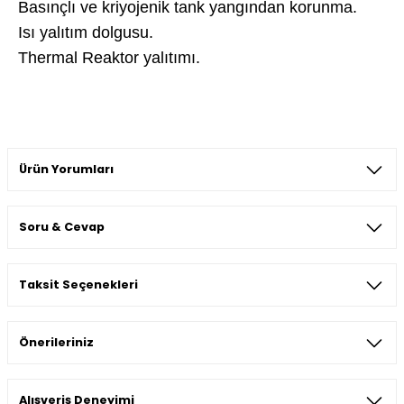
Basınçlı ve kriyojenik tank yangından korunma.
Isı yalıtım dolgusu.
Thermal Reaktor yalıtımı.
Ürün Yorumları
Soru & Cevap
Bu ürüne ilk yorumu siz yapın!
Taksit Seçenekleri
Yorum Yaz
Ürün hakkında henüz soru sorulmamış.
Önerileriniz
Soru Sor
Bu ürünün fiyat bilgisi, resim, ürün açıklamalarında ve diğer
Alışveriş Deneyimi