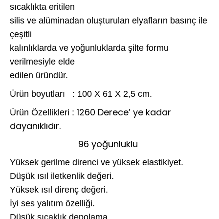
sıcaklıkta eritilen
silis ve alüminadan oluşturulan elyafların basınç ile
çeşitli
kalınlıklarda ve yoğunluklarda şilte formu
verilmesiyle elde
edilen üründür.
Ürün boyutları : 100 X 61 X 2,5 cm.
1260 Derece’ ye kadar
Ürün Özellikleri :
dayanıklıdır.
96 yoğunluklu
Yüksek gerilme direnci ve yüksek elastikiyet.
Düşük ısıl iletkenlik değeri.
Yüksek ısıl direnç değeri.
İyi ses yalıtım özelliği.
Düşük sıcaklık depolama.