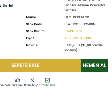
Havalandırma
,
Elektrikli
itlerle!
Isıtıcılar
,
Manuel Konvektör
Isıtıcılar
Marka
ELECTROKONFOR
Stok Kodu
HEATBOX-HBK2500M
Stok Durumu
Stokta Var
Fiyat
4.895,86 TL + KDV
Havale
5.581,28 TL (%5,00 havale
indirimi)
SEPETE EKLE
HEMEN AL
ber Ver
Tavsiye Et
Karşılaştır
Stokta Var