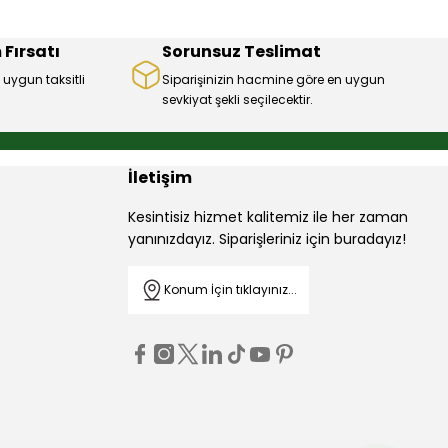
 Fırsatı
Sorunsuz Teslimat
 uygun taksitli
Siparişinizin hacmine göre en uygun
sevkiyat şekli seçilecektir.
İletişim
Kesintisiz hizmet kalitemiz ile her zaman
yanınızdayız. Siparişleriniz için buradayız!
Konum İçin tıklayınız...