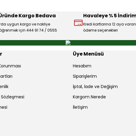
 Üründe Kargo Bedava
Havaleye % 5 İndirim
rda uygun kargo ve nakliye
Kredi kartlarına 12 aya varan
ı öğrenmek için 444 91 74 / 0555
ödeme seçenekleri
Gönder
r
Üye Menüsü
r Korunması
Hesabım
artları
Siparişlerim
enlik
İptal, İade ve Değişim
ş Sözleşmesi
Kargom Nerede
mesi
İletişim