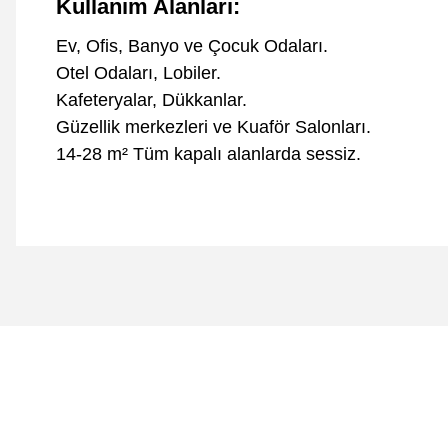
Kullanım Alanları:
Ev, Ofis, Banyo ve Çocuk Odaları.
Otel Odaları, Lobiler.
Kafeteryalar, Dükkanlar.
Güzellik merkezleri ve Kuaför Salonları.
14-28 m² Tüm kapalı alanlarda sessiz.
Bu ürünün fiyat bilgisi, resim, ürün açıklamalarında ve diğer 
Görüş ve önerileriniz için teşekkür ederiz.
Ürün resmi kalitesiz, bozuk veya görüntülenemiyor.
Ürün açıklamasında eksik bilgiler bulunuyor.
Ürün bilgilerinde hatalar bulunuyor.