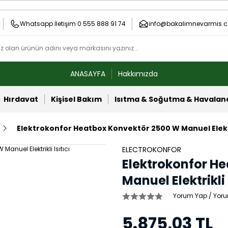
Whatsapp İletişim 0 555 888 91 74
info@bakalimnevarmis.c
ANASAYFA
Hakkımızda
Hırdavat
Kişisel Bakım
Isıtma & Soğutma & Havala
Elektrokonfor Heatbox Konvektör 2500 W Manuel Elektri
ELECTROKONFOR
Elektrokonfor H
Manuel Elektrikli 
Yorum Yap / Yoru
5.875,03 TL