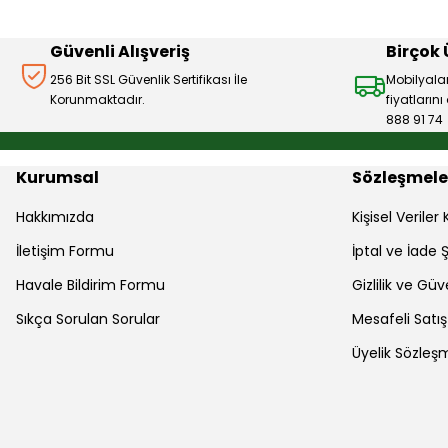
Ürün fiyatı diğer sitelerden daha pahalı.
Bu ürüne benzer farklı alternatifler olmalı.
Güvenli Alışveriş
Birçok
256 Bit SSL Güvenlik Sertifikası İle
Mobilyala
Korunmaktadır.
fiyatların
888 91 74
Kurumsal
Sözleşmele
Hakkımızda
Kişisel Verile
İletişim Formu
İptal ve İade Ş
Havale Bildirim Formu
Gizlilik ve Güv
Sıkça Sorulan Sorular
Mesafeli Satı
Üyelik Sözleş