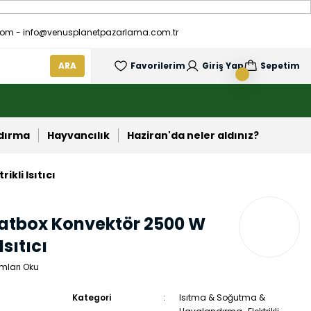
om - info@venusplanetpazarlama.com.tr
ARA
Favorilerim
Giriş Yap
Sepetim
ndırma
Hayvancılık
Haziran'da neler aldınız?
kli Isıtıcı
eatbox Konvektör 2500 W
Isıtıcı
mları Oku
Kategori
Isıtma & Soğutma &