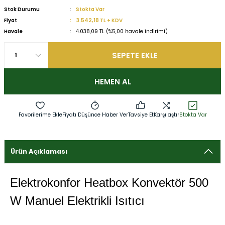
Stok Durumu
Stokta Var
Fiyat
3.542,18 TL + KDV
Havale
4.038,09 TL (%5,00 havale indirimi)
SEPETE EKLE
HEMEN AL
Fiyatı Düşünce Haber Ver
Tavsiye Et
Karşılaştır
Stokta Var
Ürün Açıklaması
Elektrokonfor Heatbox Konvektör 500
W Manuel Elektrikli Isıtıcı