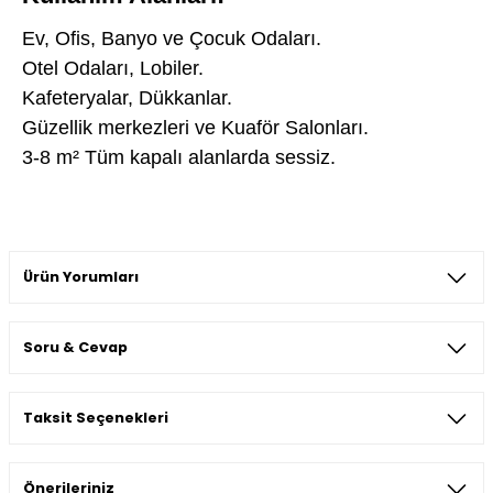
Ev, Ofis, Banyo ve Çocuk Odaları.
Otel Odaları, Lobiler.
Kafeteryalar, Dükkanlar.
Güzellik merkezleri ve Kuaför Salonları.
3-8 m² Tüm kapalı alanlarda sessiz.
Ürün Yorumları
Soru & Cevap
Bu ürüne ilk yorumu siz yapın!
Taksit Seçenekleri
Yorum Yaz
Ürün hakkında henüz soru sorulmamış.
Önerileriniz