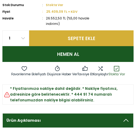
Stok Durumu
Stokta Var
Fiyat
25.409,09 TL + KDV
Havale
26.552,50 TL (%5,00 havale
indirimi)
SEPETE EKLE
HEMEN AL
Fiyatı Düşünce Haber Ver
Tavsiye Et
Karşılaştır
Stokta Var
* Fiyatlarımıza nakliye dahil değildir. * Nakliye fiyatınız,
adresinize göre belirlenecektir. * 444 91 74 numaralı
telefonumuzdan nakliye bilgisi alabilirsiniz.
Ürün Açıklaması