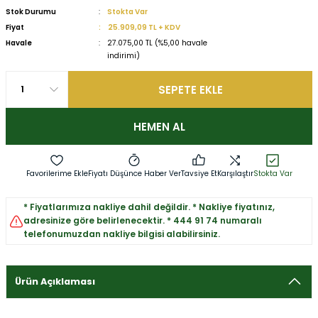
Stok Durumu
Stokta Var
Fiyat
25.909,09 TL + KDV
Havale
27.075,00 TL (%5,00 havale
indirimi)
SEPETE EKLE
HEMEN AL
Fiyatı Düşünce Haber Ver
Tavsiye Et
Karşılaştır
Stokta Var
* Fiyatlarımıza nakliye dahil değildir. * Nakliye fiyatınız,
adresinize göre belirlenecektir. * 444 91 74 numaralı
telefonumuzdan nakliye bilgisi alabilirsiniz.
Ürün Açıklaması