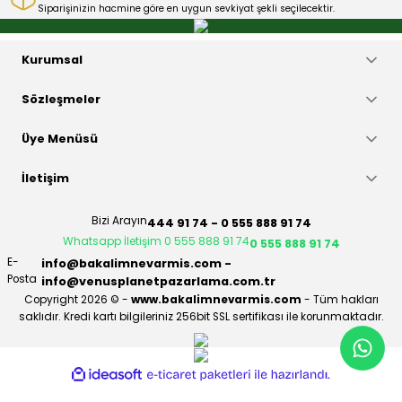
Siparişinizin hacmine göre en uygun sevkiyat şekli seçilecektir.
Gönder
Kurumsal
Sözleşmeler
Üye Menüsü
İletişim
Bizi Arayın
444 91 74 - 0 555 888 91 74
Whatsapp İletişim 0 555 888 91 74
0 555 888 91 74
E-
info@bakalimnevarmis.com -
Posta
info@venusplanetpazarlama.com.tr
Copyright 2026 © -
www.bakalimnevarmis.com
- Tüm hakları
saklıdır. Kredi kartı bilgileriniz 256bit SSL sertifikası ile korunmaktadır.
ideasoft
ile
e-
hazırlandı.
ticaret
paketleri