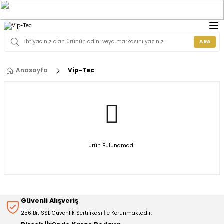
ARA
Anasayfa
Vip-Tec
Ürün Bulunamadı.
Güvenli Alışveriş
256 Bit SSL Güvenlik Sertifikası İle Korunmaktadır.